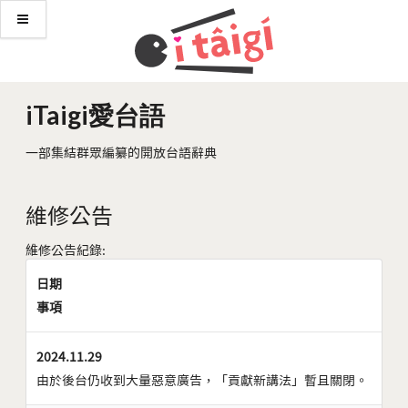
iTaigi愛台語
一部集結群眾編纂的開放台語辭典
維修公告
維修公告紀錄:
日期
事項
2024.11.29
由於後台仍收到大量惡意廣告，「貢獻新講法」暫且關閉。