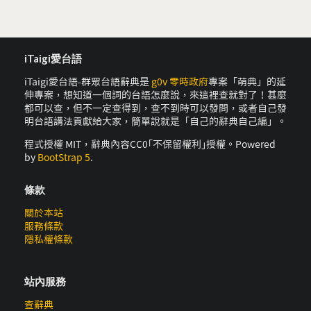
iTaigi愛台語
iTaigi愛台語-群眾台語辭典是
g0v 零時政府
專案「萌典」的延
伸專案，想知道一個詞的台語怎麼說，來這裡查就對了！甚麼
都可以查，但不一定查得到，查不到時可以發問，或者自己發
明台語講法貢獻給大家，簡單說就是「自己的辭典自己編」。
程式授權 MIT，辭典內容CC0｢不保留權利｣授權。Powered
by
BootStrap 5
.
條款
關於本站
服務條款
隱私權條款
站內服務
查辭典