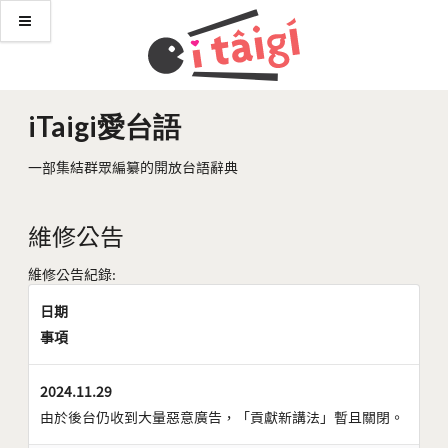
iTaigi愛台語
一部集結群眾編纂的開放台語辭典
維修公告
維修公告紀錄:
日期
事項
2024.11.29
由於後台仍收到大量惡意廣告，「貢獻新講法」暫且關閉。