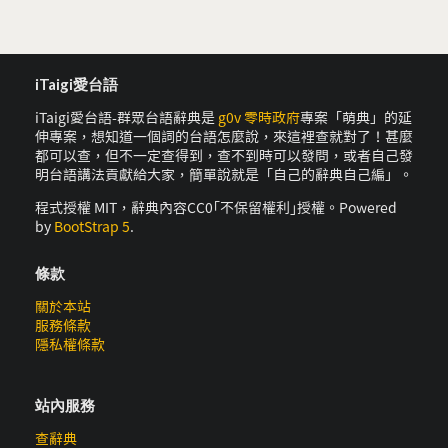
iTaigi愛台語
iTaigi愛台語-群眾台語辭典是
g0v 零時政府
專案「萌典」的延
伸專案，想知道一個詞的台語怎麼說，來這裡查就對了！甚麼
都可以查，但不一定查得到，查不到時可以發問，或者自己發
明台語講法貢獻給大家，簡單說就是「自己的辭典自己編」。
程式授權 MIT，辭典內容CC0｢不保留權利｣授權。Powered
by
BootStrap 5
.
條款
關於本站
服務條款
隱私權條款
站內服務
查辭典