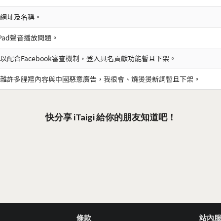
網址及名稱。
iPad聲音播放問題。
以配合Facebook審查機制，登入具名貢獻功能暫且下架。
雜許多腥羶內容與中國惡意廣告，我很會、燒燙燙新詞暫且下架。
快分享 iTaigi 給你的朋友知道吧！
條款
站內