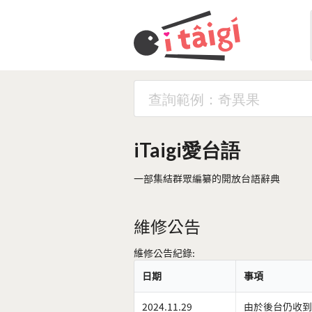
iTaigi愛台語
一部集結群眾編纂的開放台語辭典
維修公告
維修公告紀錄:
日期
事項
2024.11.29
由於後台仍收到