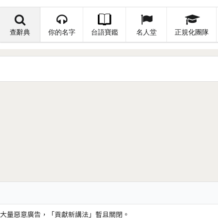
查辭典
你的名字
台語寶鑑
名人堂
正規化團隊
大量惡意廣告，「貢獻新講法」暫且關閉。