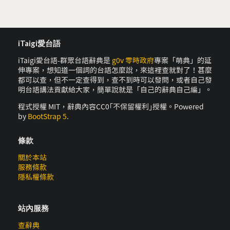
iTaigi愛台語
iTaigi愛台語-群眾台語辭典是
g0v 零時政府
專案「萌典」的延
伸專案，想知道一個詞的台語怎麼說，來這裡查就對了！甚麼
都可以查，但不一定查得到，查不到時可以發問，或者自己發
明台語講法貢獻給大家，簡單說就是「自己的辭典自己編」。
程式授權 MIT，辭典內容CC0｢不保留權利｣授權。Powered
by
BootStrap 5
.
條款
關於本站
服務條款
隱私權條款
站內服務
查辭典