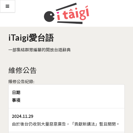
iTaigi愛台語
一部集結群眾編纂的開放台語辭典
維修公告
維修公告紀錄:
日期
事項
2024.11.29
由於後台仍收到大量惡意廣告，「貢獻新講法」暫且關閉。