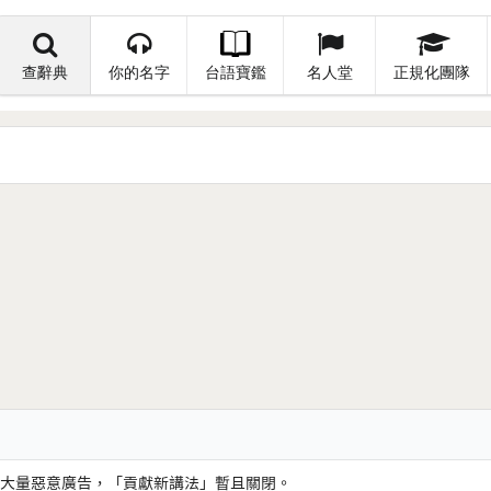
查辭典
你的名字
台語寶鑑
名人堂
正規化團隊
大量惡意廣告，「貢獻新講法」暫且關閉。