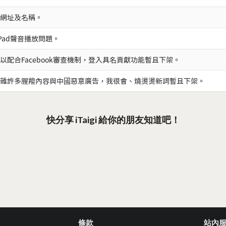
網址及名稱。
iPad聲音播放問題。
以配合Facebook審查機制，登入具名貢獻功能暫且下架。
雜許多腥羶內容與中國惡意廣告，我很會、燒燙燙新詞暫且下架。
快分享 iTaigi 給你的朋友知道吧！
條款
站內