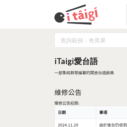
iTaigi愛台語
一部集結群眾編纂的開放台語辭典
維修公告
維修公告紀錄:
日期
事項
2024.11.29
由於後台仍收到