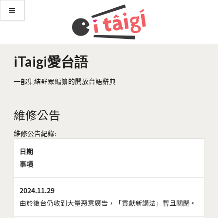
iTaigi愛台語
一部集結群眾編纂的開放台語辭典
維修公告
維修公告紀錄:
日期
事項
2024.11.29
由於後台仍收到大量惡意廣告，「貢獻新講法」暫且關閉。