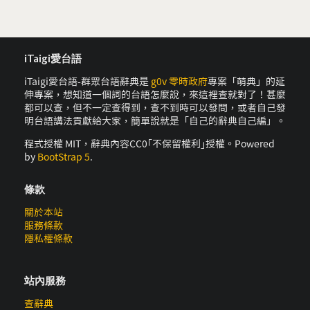
iTaigi愛台語
iTaigi愛台語-群眾台語辭典是
g0v 零時政府
專案「萌典」的延
伸專案，想知道一個詞的台語怎麼說，來這裡查就對了！甚麼
都可以查，但不一定查得到，查不到時可以發問，或者自己發
明台語講法貢獻給大家，簡單說就是「自己的辭典自己編」。
程式授權 MIT，辭典內容CC0｢不保留權利｣授權。Powered
by
BootStrap 5
.
條款
關於本站
服務條款
隱私權條款
站內服務
查辭典