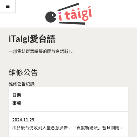
iTaigi愛台語
一部集結群眾編纂的開放台語辭典
維修公告
維修公告紀錄:
日期
事項
2024.11.29
由於後台仍收到大量惡意廣告，「貢獻新講法」暫且關閉。