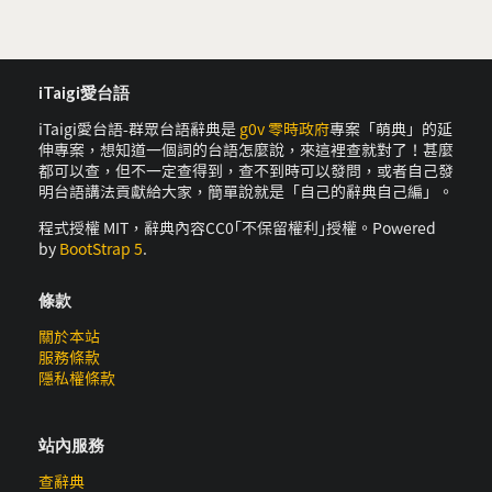
iTaigi愛台語
iTaigi愛台語-群眾台語辭典是
g0v 零時政府
專案「萌典」的延
伸專案，想知道一個詞的台語怎麼說，來這裡查就對了！甚麼
都可以查，但不一定查得到，查不到時可以發問，或者自己發
明台語講法貢獻給大家，簡單說就是「自己的辭典自己編」。
程式授權 MIT，辭典內容CC0｢不保留權利｣授權。Powered
by
BootStrap 5
.
條款
關於本站
服務條款
隱私權條款
站內服務
查辭典