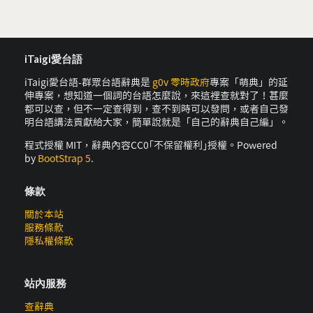
iTaigi愛台語
iTaigi愛台語-群眾台語辭典是
g0v 零時政府
專案「萌典」的延
伸專案，想知道一個詞的台語怎麼說，來這裡查就對了！甚麼
都可以查，但不一定查得到，查不到時可以發問，或者自己發
明台語講法貢獻給大家，簡單說就是「自己的辭典自己編」。
程式授權 MIT，辭典內容CC0｢不保留權利｣授權。Powered
by
BootStrap 5
.
條款
關於本站
服務條款
隱私權條款
站內服務
查辭典