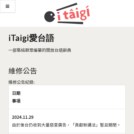
iTaigi愛台語
一部集結群眾編纂的開放台語辭典
維修公告
維修公告紀錄:
日期
事項
2024.11.29
由於後台仍收到大量惡意廣告，「貢獻新講法」暫且關閉。