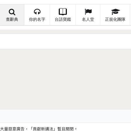
查辭典
你的名字
台語寶鑑
名人堂
正規化團隊
大量惡意廣告，「貢獻新講法」暫且關閉。