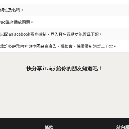
網址及名稱。
iPad聲音播放問題。
以配合Facebook審查機制，登入具名貢獻功能暫且下架。
雜許多腥羶內容與中國惡意廣告，我很會、燒燙燙新詞暫且下架。
快分享 iTaigi 給你的朋友知道吧！
條款
站內