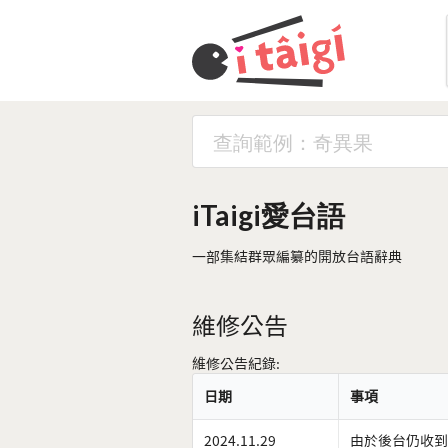
iTaigi愛台語
一部集結群眾編纂的開放台語辭典
維修公告
維修公告紀錄:
日期
事項
2024.11.29
由於後台仍收到