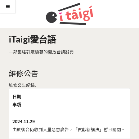
iTaigi愛台語
一部集結群眾編纂的開放台語辭典
維修公告
維修公告紀錄:
日期
事項
2024.11.29
由於後台仍收到大量惡意廣告，「貢獻新講法」暫且關閉。