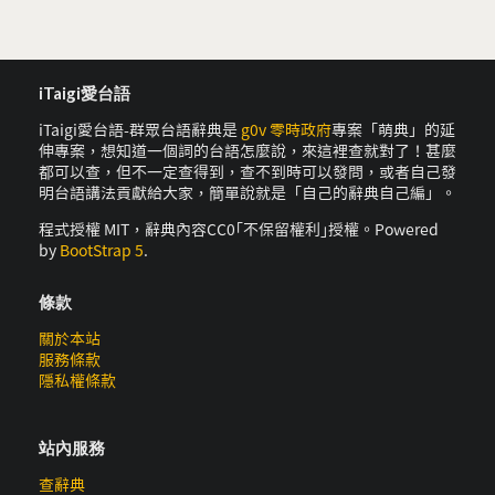
iTaigi愛台語
iTaigi愛台語-群眾台語辭典是
g0v 零時政府
專案「萌典」的延
伸專案，想知道一個詞的台語怎麼說，來這裡查就對了！甚麼
都可以查，但不一定查得到，查不到時可以發問，或者自己發
明台語講法貢獻給大家，簡單說就是「自己的辭典自己編」。
程式授權 MIT，辭典內容CC0｢不保留權利｣授權。Powered
by
BootStrap 5
.
條款
關於本站
服務條款
隱私權條款
站內服務
查辭典