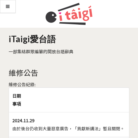
iTaigi愛台語
一部集結群眾編纂的開放台語辭典
維修公告
維修公告紀錄:
日期
事項
2024.11.29
由於後台仍收到大量惡意廣告，「貢獻新講法」暫且關閉。