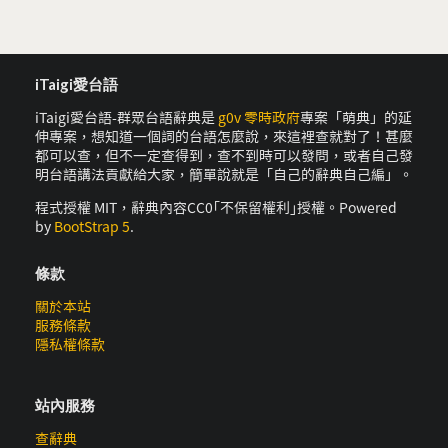
iTaigi愛台語
iTaigi愛台語-群眾台語辭典是
g0v 零時政府
專案「萌典」的延
伸專案，想知道一個詞的台語怎麼說，來這裡查就對了！甚麼
都可以查，但不一定查得到，查不到時可以發問，或者自己發
明台語講法貢獻給大家，簡單說就是「自己的辭典自己編」。
程式授權 MIT，辭典內容CC0｢不保留權利｣授權。Powered
by
BootStrap 5
.
條款
關於本站
服務條款
隱私權條款
站內服務
查辭典