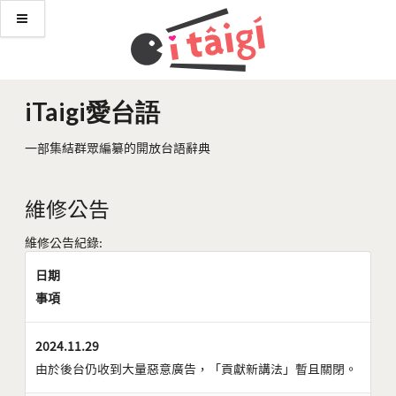
iTaigi愛台語
一部集結群眾編纂的開放台語辭典
維修公告
維修公告紀錄:
日期
事項
2024.11.29
由於後台仍收到大量惡意廣告，「貢獻新講法」暫且關閉。