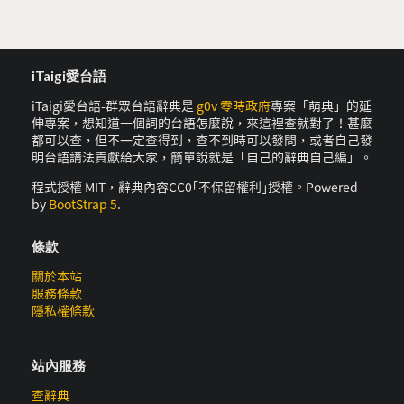
iTaigi愛台語
iTaigi愛台語-群眾台語辭典是
g0v 零時政府
專案「萌典」的延
伸專案，想知道一個詞的台語怎麼說，來這裡查就對了！甚麼
都可以查，但不一定查得到，查不到時可以發問，或者自己發
明台語講法貢獻給大家，簡單說就是「自己的辭典自己編」。
程式授權 MIT，辭典內容CC0｢不保留權利｣授權。Powered
by
BootStrap 5
.
條款
關於本站
服務條款
隱私權條款
站內服務
查辭典