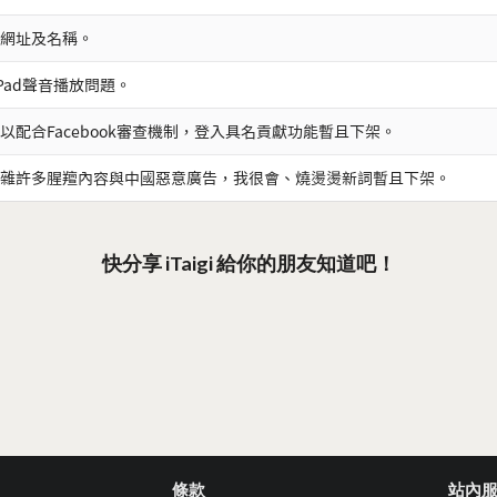
網址及名稱。
iPad聲音播放問題。
以配合Facebook審查機制，登入具名貢獻功能暫且下架。
雜許多腥羶內容與中國惡意廣告，我很會、燒燙燙新詞暫且下架。
快分享 iTaigi 給你的朋友知道吧！
條款
站內