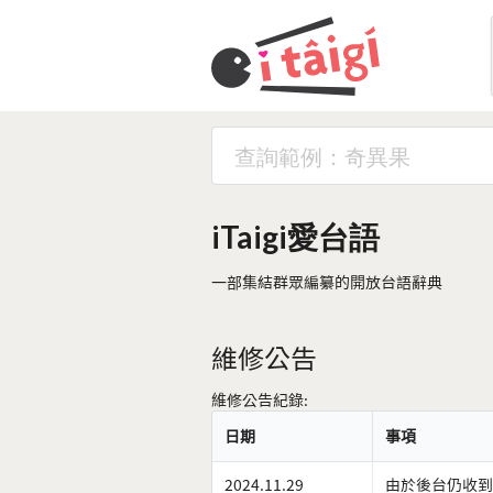
iTaigi愛台語
一部集結群眾編纂的開放台語辭典
維修公告
維修公告紀錄:
日期
事項
2024.11.29
由於後台仍收到