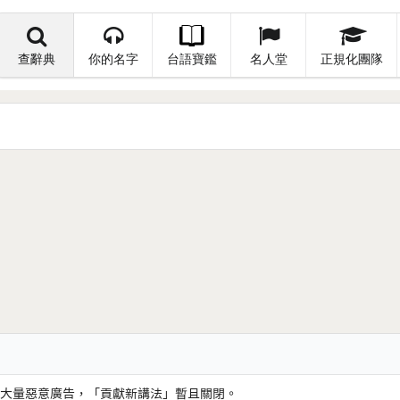
查辭典
你的名字
台語寶鑑
名人堂
正規化團隊
大量惡意廣告，「貢獻新講法」暫且關閉。