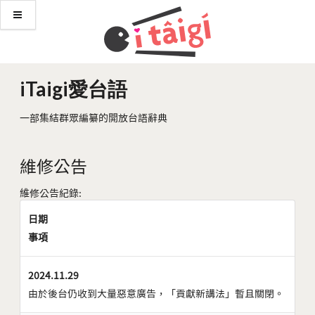
iTaigi愛台語
一部集結群眾編纂的開放台語辭典
維修公告
維修公告紀錄:
日期
事項
2024.11.29
由於後台仍收到大量惡意廣告，「貢獻新講法」暫且關閉。