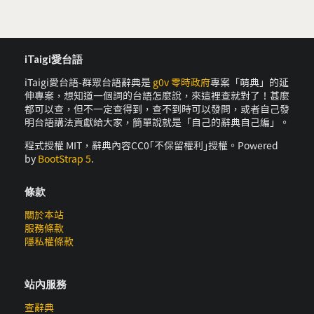
iTaigi愛台語
iTaigi愛台語-群眾台語辭典是
g0v 零時政府
專案「萌典」的延
伸專案，想知道一個詞的台語怎麼說，來這裡查就對了！甚麼
都可以查，但不一定查得到，查不到時可以發問，或者自己發
明台語講法貢獻給大家，簡單說就是「自己的辭典自己編」。
程式授權 MIT，辭典內容CC0｢不保留權利｣授權。Powered
by
BootStrap 5
.
條款
關於本站
服務條款
隱私權條款
站內服務
查辭典