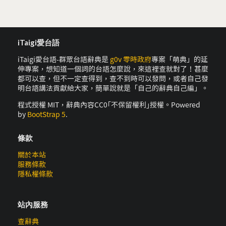
iTaigi愛台語
iTaigi愛台語-群眾台語辭典是
g0v 零時政府
專案「萌典」的延
伸專案，想知道一個詞的台語怎麼說，來這裡查就對了！甚麼
都可以查，但不一定查得到，查不到時可以發問，或者自己發
明台語講法貢獻給大家，簡單說就是「自己的辭典自己編」。
程式授權 MIT，辭典內容CC0｢不保留權利｣授權。Powered
by
BootStrap 5
.
條款
關於本站
服務條款
隱私權條款
站內服務
查辭典