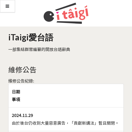
iTaigi愛台語
一部集結群眾編纂的開放台語辭典
維修公告
維修公告紀錄:
日期
事項
2024.11.29
由於後台仍收到大量惡意廣告，「貢獻新講法」暫且關閉。