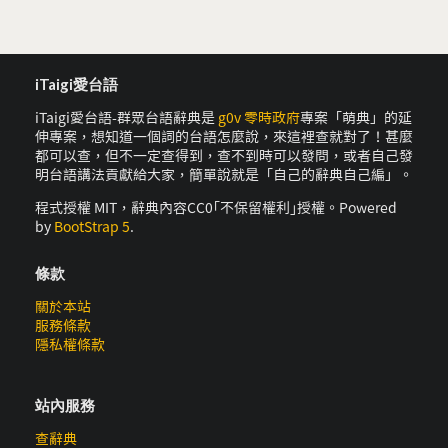
iTaigi愛台語
iTaigi愛台語-群眾台語辭典是
g0v 零時政府
專案「萌典」的延
伸專案，想知道一個詞的台語怎麼說，來這裡查就對了！甚麼
都可以查，但不一定查得到，查不到時可以發問，或者自己發
明台語講法貢獻給大家，簡單說就是「自己的辭典自己編」。
程式授權 MIT，辭典內容CC0｢不保留權利｣授權。Powered
by
BootStrap 5
.
條款
關於本站
服務條款
隱私權條款
站內服務
查辭典