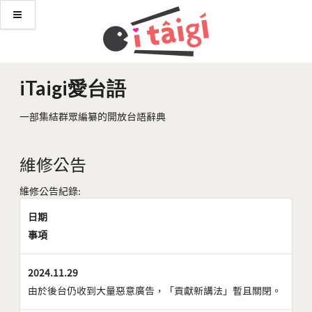
iTaigi愛台語
一部集結群眾編纂的開放台語辭典
維修公告
維修公告紀錄:
日期
事項
2024.11.29
由於後台仍收到大量惡意廣告，「貢獻新講法」暫且關閉。