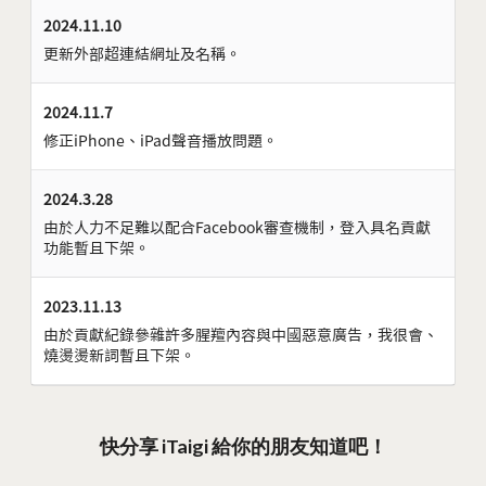
2024.11.10
更新外部超連結網址及名稱。
2024.11.7
修正iPhone、iPad聲音播放問題。
2024.3.28
由於人力不足難以配合Facebook審查機制，登入具名貢獻
功能暫且下架。
2023.11.13
由於貢獻紀錄參雜許多腥羶內容與中國惡意廣告，我很會、
燒燙燙新詞暫且下架。
快分享 iTaigi 給你的朋友知道吧！