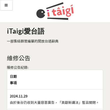
iTaigi愛台語
一部集結群眾編纂的開放台語辭典
維修公告
維修公告紀錄:
日期
事項
2024.11.29
由於後台仍收到大量惡意廣告，「貢獻新講法」暫且關閉。