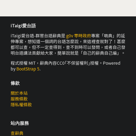
iTaigi愛台語
iTaigi愛台語-群眾台語辭典是
g0v 零時政府
專案「萌典」的延
伸專案，想知道一個詞的台語怎麼說，來這裡查就對了！甚麼
都可以查，但不一定查得到，查不到時可以發問，或者自己發
明台語講法貢獻給大家，簡單說就是「自己的辭典自己編」。
程式授權 MIT，辭典內容CC0｢不保留權利｣授權。Powered
by
BootStrap 5
.
條款
關於本站
服務條款
隱私權條款
站內服務
查辭典