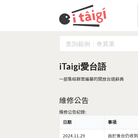
iTaigi愛台語
一部集結群眾編纂的開放台語辭典
維修公告
維修公告紀錄:
日期
事項
2024.11.29
由於後台仍收到