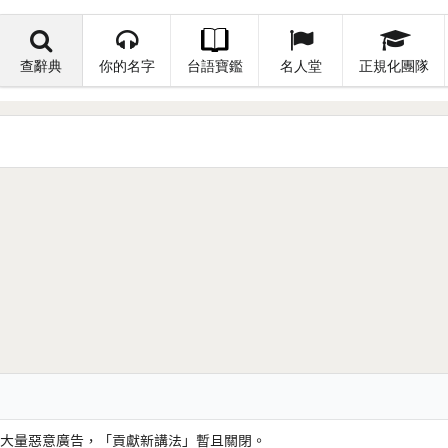
查辭典
你的名字
台語寶鑑
名人堂
正規化團隊
大量惡意廣告，「貢獻新講法」暫且關閉。