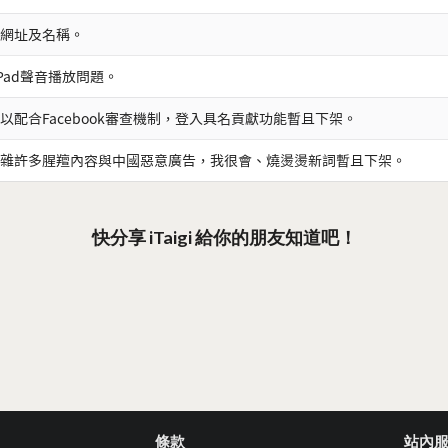
網址及名稱。
iPad聲音播放問題。
以配合Facebook審查機制，登入具名貢獻功能暫且下架。
雜許多腥羶內容與中國惡意廣告，我很會、燒燙燙新詞暫且下架。
快分享 iTaigi 給你的朋友知道吧！
條款
站內