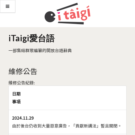
iTaigi愛台語
一部集結群眾編纂的開放台語辭典
維修公告
維修公告紀錄:
日期
事項
2024.11.29
由於後台仍收到大量惡意廣告，「貢獻新講法」暫且關閉。