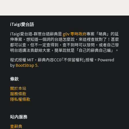
iTaigi愛台語
iTaigi愛台語-群眾台語辭典是
g0v 零時政府
專案「萌典」的延
伸專案，想知道一個詞的台語怎麼說，來這裡查就對了！甚麼
都可以查，但不一定查得到，查不到時可以發問，或者自己發
明台語講法貢獻給大家，簡單說就是「自己的辭典自己編」。
程式授權 MIT，辭典內容CC0｢不保留權利｣授權。Powered
by
BootStrap 5
.
條款
關於本站
服務條款
隱私權條款
站內服務
查辭典