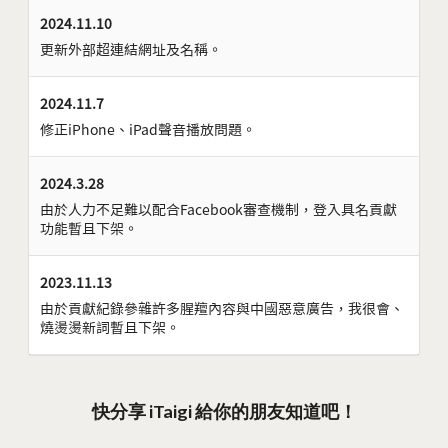
2024.11.10
更新外部超連結網址及名稱。
2024.11.7
修正iPhone、iPad聲音播放問題。
2024.3.28
由於人力不足難以配合Facebook審查機制，登入具名貢獻
功能暫且下架。
2023.11.13
由於貢獻紀錄參雜許多腥羶內容與中國惡意廣告，我很會、
燒燙燙新詞暫且下架。
快分享 iTaigi 給你的朋友知道吧！