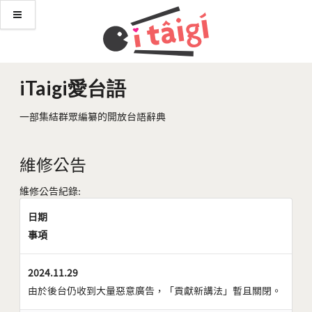
iTaigi愛台語
一部集結群眾編纂的開放台語辭典
維修公告
維修公告紀錄:
日期
事項
2024.11.29
由於後台仍收到大量惡意廣告，「貢獻新講法」暫且關閉。