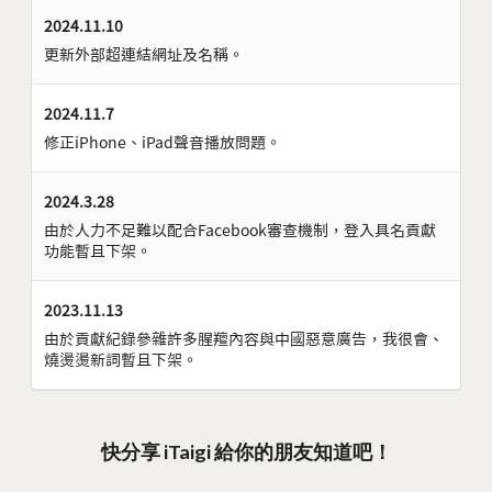
2024.11.10
更新外部超連結網址及名稱。
2024.11.7
修正iPhone、iPad聲音播放問題。
2024.3.28
由於人力不足難以配合Facebook審查機制，登入具名貢獻
功能暫且下架。
2023.11.13
由於貢獻紀錄參雜許多腥羶內容與中國惡意廣告，我很會、
燒燙燙新詞暫且下架。
快分享 iTaigi 給你的朋友知道吧！