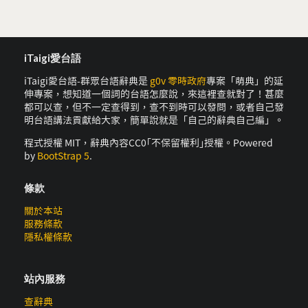
iTaigi愛台語
iTaigi愛台語-群眾台語辭典是
g0v 零時政府
專案「萌典」的延
伸專案，想知道一個詞的台語怎麼說，來這裡查就對了！甚麼
都可以查，但不一定查得到，查不到時可以發問，或者自己發
明台語講法貢獻給大家，簡單說就是「自己的辭典自己編」。
程式授權 MIT，辭典內容CC0｢不保留權利｣授權。Powered
by
BootStrap 5
.
條款
關於本站
服務條款
隱私權條款
站內服務
查辭典