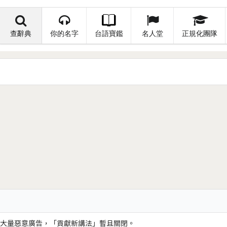
查辭典
你的名字
台語寶鑑
名人堂
正規化團隊
大量惡意廣告，「貢獻新講法」暫且關閉。