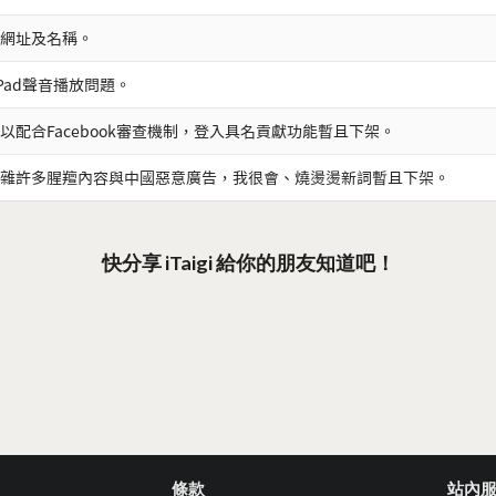
網址及名稱。
iPad聲音播放問題。
以配合Facebook審查機制，登入具名貢獻功能暫且下架。
雜許多腥羶內容與中國惡意廣告，我很會、燒燙燙新詞暫且下架。
快分享 iTaigi 給你的朋友知道吧！
條款
站內