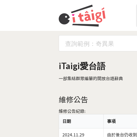
iTaigi愛台語
一部集結群眾編纂的開放台語辭典
維修公告
維修公告紀錄:
日期
事項
2024.11.29
由於後台仍收到