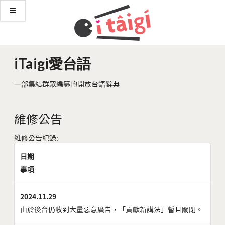
iTaigi愛台語
一部集結群眾編纂的開放台語辭典
維修公告
維修公告紀錄:
日期
事項
2024.11.29
由於後台仍收到大量惡意廣告，「貢獻新講法」暫且關閉。