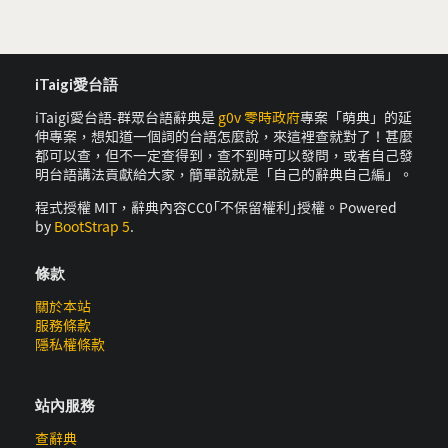
iTaigi愛台語
iTaigi愛台語-群眾台語辭典是
g0v 零時政府
專案「萌典」的延
伸專案，想知道一個詞的台語怎麼說，來這裡查就對了！甚麼
都可以查，但不一定查得到，查不到時可以發問，或者自己發
明台語講法貢獻給大家，簡單說就是「自己的辭典自己編」。
程式授權 MIT，辭典內容CC0｢不保留權利｣授權。Powered
by
BootStrap 5
.
條款
關於本站
服務條款
隱私權條款
站內服務
查辭典