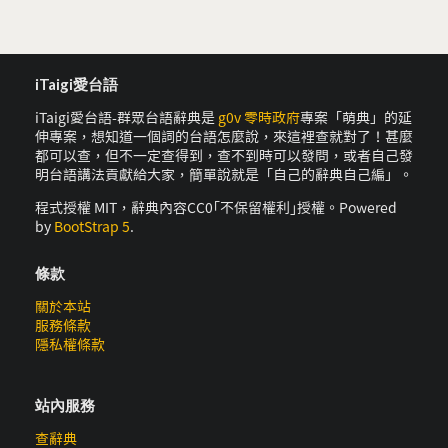
iTaigi愛台語
iTaigi愛台語-群眾台語辭典是
g0v 零時政府
專案「萌典」的延
伸專案，想知道一個詞的台語怎麼說，來這裡查就對了！甚麼
都可以查，但不一定查得到，查不到時可以發問，或者自己發
明台語講法貢獻給大家，簡單說就是「自己的辭典自己編」。
程式授權 MIT，辭典內容CC0｢不保留權利｣授權。Powered
by
BootStrap 5
.
條款
關於本站
服務條款
隱私權條款
站內服務
查辭典