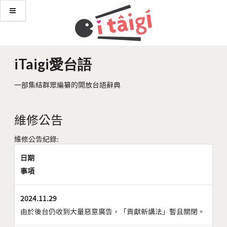
iTaigi愛台語
一部集結群眾編纂的開放台語辭典
維修公告
維修公告紀錄:
日期
事項
2024.11.29
由於後台仍收到大量惡意廣告，「貢獻新講法」暫且關閉。