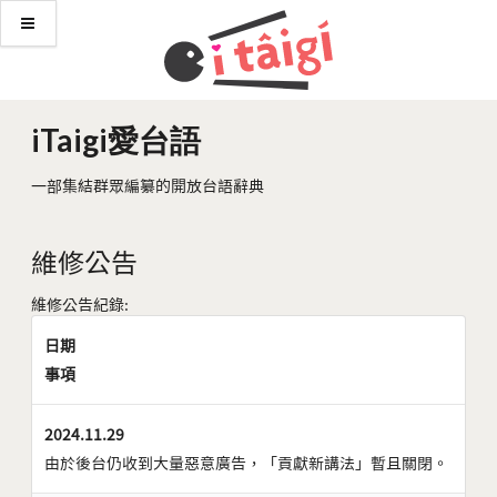
iTaigi愛台語
一部集結群眾編纂的開放台語辭典
維修公告
維修公告紀錄:
日期
事項
2024.11.29
由於後台仍收到大量惡意廣告，「貢獻新講法」暫且關閉。