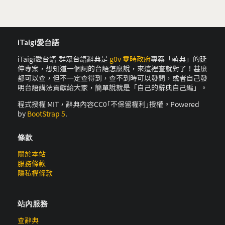
iTaigi愛台語
iTaigi愛台語-群眾台語辭典是
g0v 零時政府
專案「萌典」的延
伸專案，想知道一個詞的台語怎麼說，來這裡查就對了！甚麼
都可以查，但不一定查得到，查不到時可以發問，或者自己發
明台語講法貢獻給大家，簡單說就是「自己的辭典自己編」。
程式授權 MIT，辭典內容CC0｢不保留權利｣授權。Powered
by
BootStrap 5
.
條款
關於本站
服務條款
隱私權條款
站內服務
查辭典