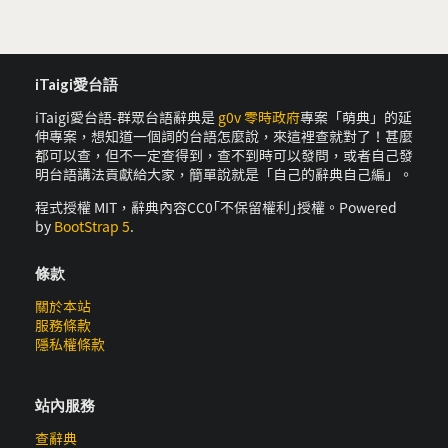
iTaigi愛台語
iTaigi愛台語-群眾台語辭典是
g0v 零時政府
專案「萌典」的延
伸專案，想知道一個詞的台語怎麼說，來這裡查就對了！甚麼
都可以查，但不一定查得到，查不到時可以發問，或者自己發
明台語講法貢獻給大家，簡單說就是「自己的辭典自己編」。
程式授權 MIT，辭典內容CC0｢不保留權利｣授權。Powered
by
BootStrap 5
.
條款
關於本站
服務條款
隱私權條款
站內服務
查辭典