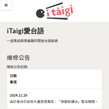
iTaigi愛台語
一部集結群眾編纂的開放台語辭典
維修公告
維修公告紀錄:
日期
事項
2024.11.29
由於後台仍收到大量惡意廣告，「貢獻新講法」暫且關閉。