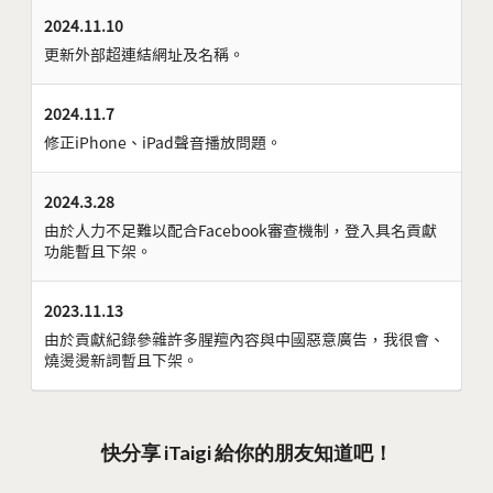
2024.11.10
更新外部超連結網址及名稱。
2024.11.7
修正iPhone、iPad聲音播放問題。
2024.3.28
由於人力不足難以配合Facebook審查機制，登入具名貢獻
功能暫且下架。
2023.11.13
由於貢獻紀錄參雜許多腥羶內容與中國惡意廣告，我很會、
燒燙燙新詞暫且下架。
快分享 iTaigi 給你的朋友知道吧！