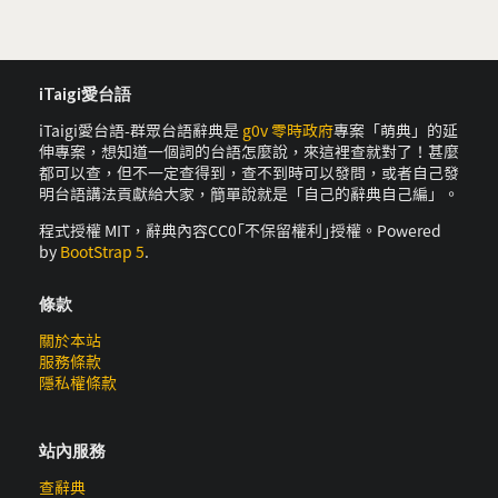
iTaigi愛台語
iTaigi愛台語-群眾台語辭典是
g0v 零時政府
專案「萌典」的延
伸專案，想知道一個詞的台語怎麼說，來這裡查就對了！甚麼
都可以查，但不一定查得到，查不到時可以發問，或者自己發
明台語講法貢獻給大家，簡單說就是「自己的辭典自己編」。
程式授權 MIT，辭典內容CC0｢不保留權利｣授權。Powered
by
BootStrap 5
.
條款
關於本站
服務條款
隱私權條款
站內服務
查辭典