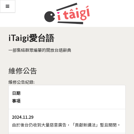
iTaigi愛台語
一部集結群眾編纂的開放台語辭典
維修公告
維修公告紀錄:
日期
事項
2024.11.29
由於後台仍收到大量惡意廣告，「貢獻新講法」暫且關閉。