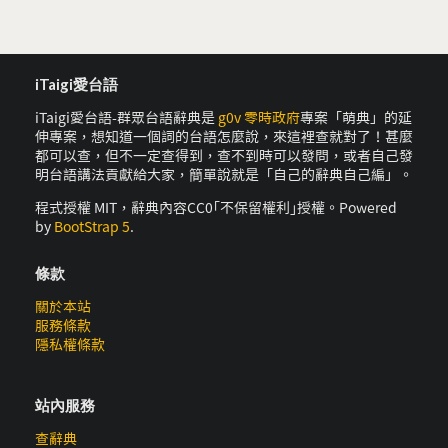
iTaigi愛台語
iTaigi愛台語-群眾台語辭典是
g0v 零時政府
專案「萌典」的延
伸專案，想知道一個詞的台語怎麼說，來這裡查就對了！甚麼
都可以查，但不一定查得到，查不到時可以發問，或者自己發
明台語講法貢獻給大家，簡單說就是「自己的辭典自己編」。
程式授權 MIT，辭典內容CC0｢不保留權利｣授權。Powered
by
BootStrap 5
.
條款
關於本站
服務條款
隱私權條款
站內服務
查辭典