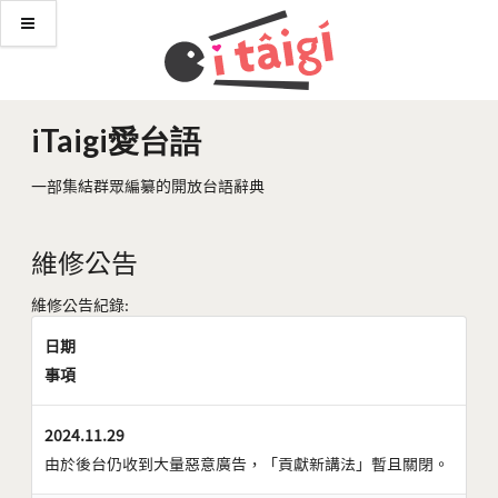
iTaigi愛台語
一部集結群眾編纂的開放台語辭典
維修公告
維修公告紀錄:
日期
事項
2024.11.29
由於後台仍收到大量惡意廣告，「貢獻新講法」暫且關閉。