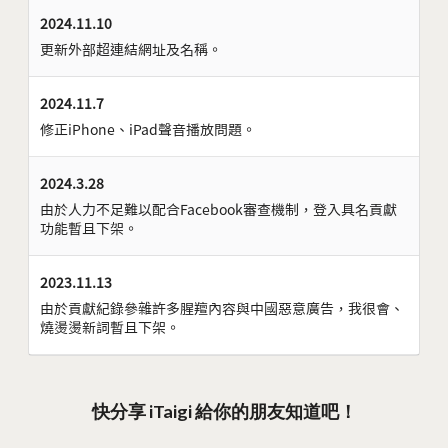
2024.11.10
更新外部超連結網址及名稱。
2024.11.7
修正iPhone、iPad聲音播放問題。
2024.3.28
由於人力不足難以配合Facebook審查機制，登入具名貢獻
功能暫且下架。
2023.11.13
由於貢獻紀錄參雜許多腥羶內容與中國惡意廣告，我很會、
燒燙燙新詞暫且下架。
快分享 iTaigi 給你的朋友知道吧！