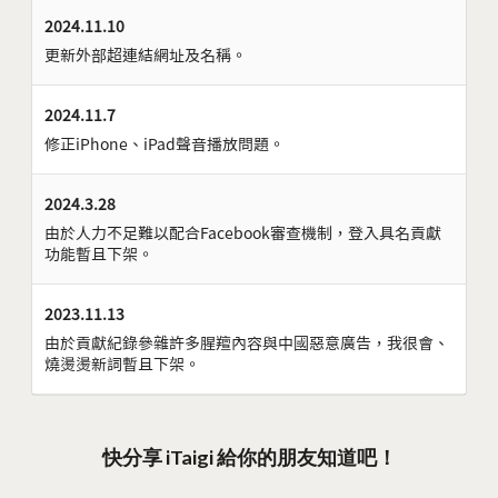
2024.11.10
更新外部超連結網址及名稱。
2024.11.7
修正iPhone、iPad聲音播放問題。
2024.3.28
由於人力不足難以配合Facebook審查機制，登入具名貢獻
功能暫且下架。
2023.11.13
由於貢獻紀錄參雜許多腥羶內容與中國惡意廣告，我很會、
燒燙燙新詞暫且下架。
快分享 iTaigi 給你的朋友知道吧！