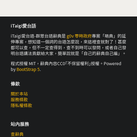
iTaigi愛台語
iTaigi愛台語-群眾台語辭典是
g0v 零時政府
專案「萌典」的延
伸專案，想知道一個詞的台語怎麼說，來這裡查就對了！甚麼
都可以查，但不一定查得到，查不到時可以發問，或者自己發
明台語講法貢獻給大家，簡單說就是「自己的辭典自己編」。
程式授權 MIT，辭典內容CC0｢不保留權利｣授權。Powered
by
BootStrap 5
.
條款
關於本站
服務條款
隱私權條款
站內服務
查辭典