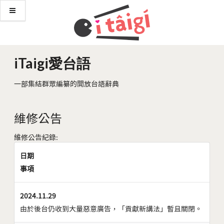
iTaigi愛台語
一部集結群眾編纂的開放台語辭典
維修公告
維修公告紀錄:
日期
事項
2024.11.29
由於後台仍收到大量惡意廣告，「貢獻新講法」暫且關閉。