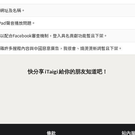
網址及名稱。
iPad聲音播放問題。
以配合Facebook審查機制，登入具名貢獻功能暫且下架。
雜許多腥羶內容與中國惡意廣告，我很會、燒燙燙新詞暫且下架。
快分享 iTaigi 給你的朋友知道吧！
條款
站內