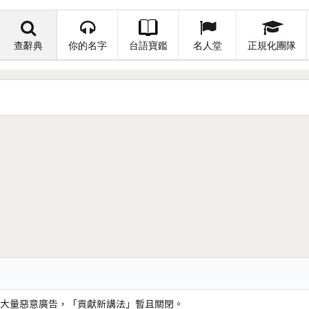
查辭典
你的名字
台語寶鑑
名人堂
正規化團隊
大量惡意廣告，「貢獻新講法」暫且關閉。