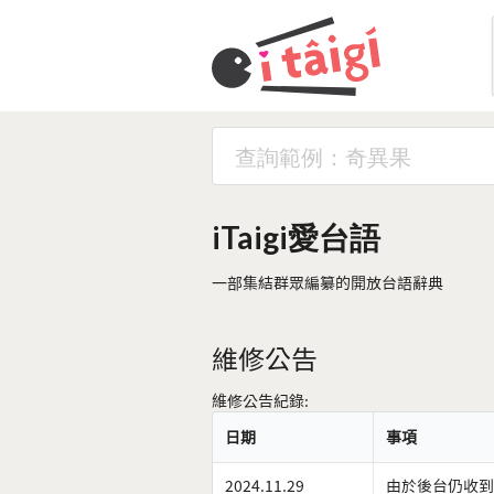
iTaigi愛台語
一部集結群眾編纂的開放台語辭典
維修公告
維修公告紀錄:
日期
事項
2024.11.29
由於後台仍收到