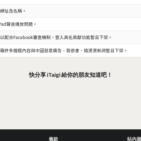
網址及名稱。
iPad聲音播放問題。
以配合Facebook審查機制，登入具名貢獻功能暫且下架。
雜許多腥羶內容與中國惡意廣告，我很會、燒燙燙新詞暫且下架。
快分享 iTaigi 給你的朋友知道吧！
條款
站內