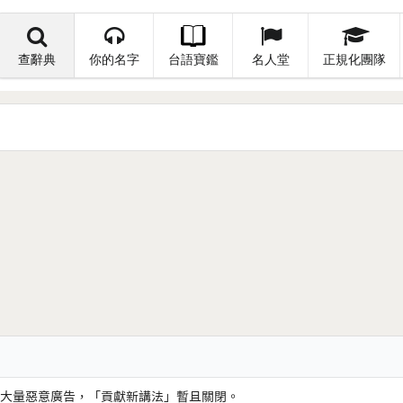
查辭典
你的名字
台語寶鑑
名人堂
正規化團隊
大量惡意廣告，「貢獻新講法」暫且關閉。