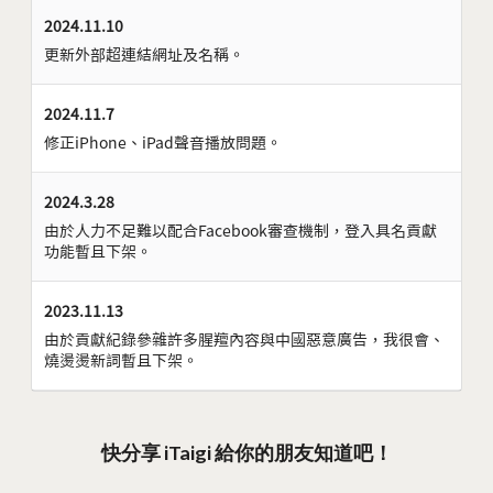
2024.11.10
更新外部超連結網址及名稱。
2024.11.7
修正iPhone、iPad聲音播放問題。
2024.3.28
由於人力不足難以配合Facebook審查機制，登入具名貢獻
功能暫且下架。
2023.11.13
由於貢獻紀錄參雜許多腥羶內容與中國惡意廣告，我很會、
燒燙燙新詞暫且下架。
快分享 iTaigi 給你的朋友知道吧！