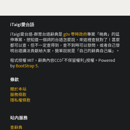
iTaigi愛台語
iTaigi愛台語-群眾台語辭典是
g0v 零時政府
專案「萌典」的延
伸專案，想知道一個詞的台語怎麼說，來這裡查就對了！甚麼
都可以查，但不一定查得到，查不到時可以發問，或者自己發
明台語講法貢獻給大家，簡單說就是「自己的辭典自己編」。
程式授權 MIT，辭典內容CC0｢不保留權利｣授權。Powered
by
BootStrap 5
.
條款
關於本站
服務條款
隱私權條款
站內服務
查辭典