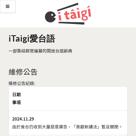
iTaigi愛台語
一部集結群眾編纂的開放台語辭典
維修公告
維修公告紀錄:
日期
事項
2024.11.29
由於後台仍收到大量惡意廣告，「貢獻新講法」暫且關閉。