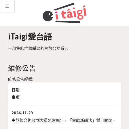
iTaigi愛台語
一部集結群眾編纂的開放台語辭典
維修公告
維修公告紀錄:
日期
事項
2024.11.29
由於後台仍收到大量惡意廣告，「貢獻新講法」暫且關閉。