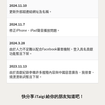
2024.11.10
更新外部超連結網址及名稱。
2024.11.7
修正iPhone、iPad聲音播放問題。
2024.3.28
由於人力不足難以配合Facebook審查機制，登入具名貢獻
功能暫且下架。
2023.11.13
由於貢獻紀錄參雜許多腥羶內容與中國惡意廣告，我很會、
燒燙燙新詞暫且下架。
快分享 iTaigi 給你的朋友知道吧！