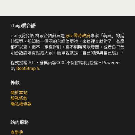
iTaigi愛台語
iTaigi愛台語-群眾台語辭典是
g0v 零時政府
專案「萌典」的延
伸專案，想知道一個詞的台語怎麼說，來這裡查就對了！甚麼
都可以查，但不一定查得到，查不到時可以發問，或者自己發
明台語講法貢獻給大家，簡單說就是「自己的辭典自己編」。
程式授權 MIT，辭典內容CC0｢不保留權利｣授權。Powered
by
BootStrap 5
.
條款
關於本站
服務條款
隱私權條款
站內服務
查辭典