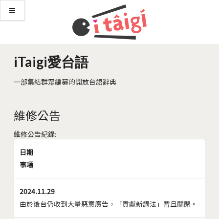
iTaigi愛台語
一部集結群眾編纂的開放台語辭典
維修公告
維修公告紀錄:
日期
事項
2024.11.29
由於後台仍收到大量惡意廣告，「貢獻新講法」暫且關閉。