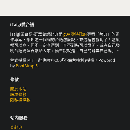
iTaigi愛台語
iTaigi愛台語-群眾台語辭典是
g0v 零時政府
專案「萌典」的延
伸專案，想知道一個詞的台語怎麼說，來這裡查就對了！甚麼
都可以查，但不一定查得到，查不到時可以發問，或者自己發
明台語講法貢獻給大家，簡單說就是「自己的辭典自己編」。
程式授權 MIT，辭典內容CC0｢不保留權利｣授權。Powered
by
BootStrap 5
.
條款
關於本站
服務條款
隱私權條款
站內服務
查辭典