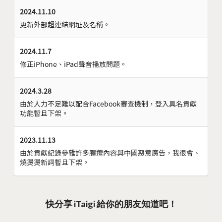
2024.11.10
更新外部超連結網址及名稱。
2024.11.7
修正iPhone、iPad聲音播放問題。
2024.3.28
由於人力不足難以配合Facebook審查機制，登入具名貢獻
功能暫且下架。
2023.11.13
由於貢獻紀錄參雜許多腥羶內容與中國惡意廣告，我很會、
燒燙燙新詞暫且下架。
快分享 iTaigi 給你的朋友知道吧！