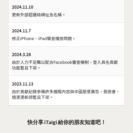
2024.11.10
更新外部超連結網址及名稱。
2024.11.7
修正iPhone、iPad聲音播放問題。
2024.3.28
由於人力不足難以配合Facebook審查機制，登入具名貢獻
功能暫且下架。
2023.11.13
由於貢獻紀錄參雜許多腥羶內容與中國惡意廣告，我很會、
燒燙燙新詞暫且下架。
快分享 iTaigi 給你的朋友知道吧！