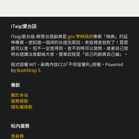
iTaigi愛台語
iTaigi愛台語-群眾台語辭典是
g0v 零時政府
專案「萌典」的延
伸專案，想知道一個詞的台語怎麼說，來這裡查就對了！甚麼
都可以查，但不一定查得到，查不到時可以發問，或者自己發
明台語講法貢獻給大家，簡單說就是「自己的辭典自己編」。
程式授權 MIT，辭典內容CC0｢不保留權利｣授權。Powered
by
BootStrap 5
.
條款
關於本站
服務條款
隱私權條款
站內服務
查辭典