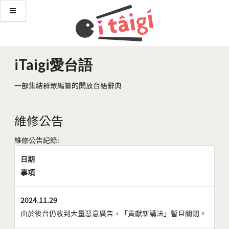
iTaigi愛台語
一部集結群眾編纂的開放台語辭典
維修公告
維修公告紀錄:
日期
事項
2024.11.29
由於後台仍收到大量惡意廣告，「貢獻新講法」暫且關閉。