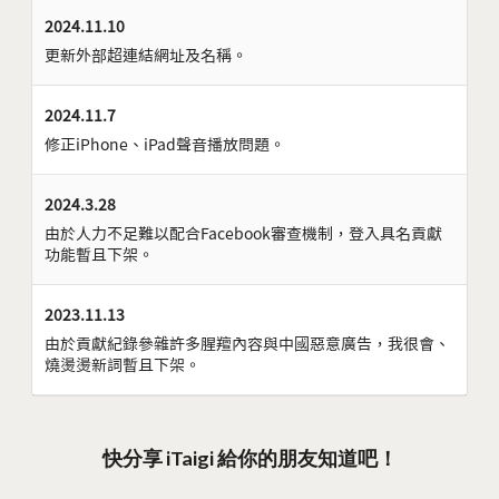
2024.11.10
更新外部超連結網址及名稱。
2024.11.7
修正iPhone、iPad聲音播放問題。
2024.3.28
由於人力不足難以配合Facebook審查機制，登入具名貢獻
功能暫且下架。
2023.11.13
由於貢獻紀錄參雜許多腥羶內容與中國惡意廣告，我很會、
燒燙燙新詞暫且下架。
快分享 iTaigi 給你的朋友知道吧！