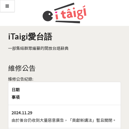
iTaigi愛台語
一部集結群眾編纂的開放台語辭典
維修公告
維修公告紀錄:
日期
事項
2024.11.29
由於後台仍收到大量惡意廣告，「貢獻新講法」暫且關閉。