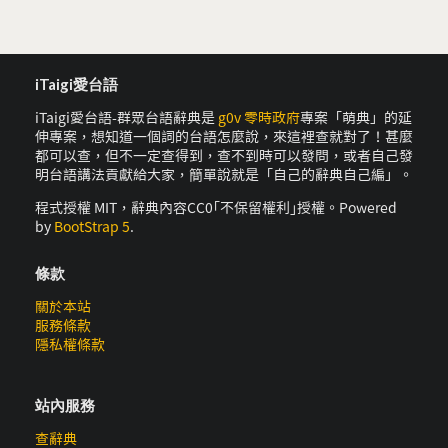
iTaigi愛台語
iTaigi愛台語-群眾台語辭典是
g0v 零時政府
專案「萌典」的延
伸專案，想知道一個詞的台語怎麼說，來這裡查就對了！甚麼
都可以查，但不一定查得到，查不到時可以發問，或者自己發
明台語講法貢獻給大家，簡單說就是「自己的辭典自己編」。
程式授權 MIT，辭典內容CC0｢不保留權利｣授權。Powered
by
BootStrap 5
.
條款
關於本站
服務條款
隱私權條款
站內服務
查辭典