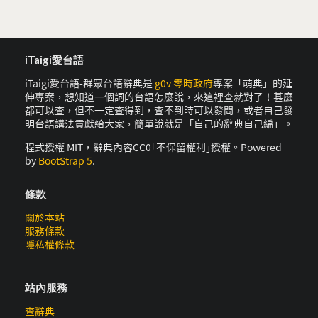
iTaigi愛台語
iTaigi愛台語-群眾台語辭典是
g0v 零時政府
專案「萌典」的延
伸專案，想知道一個詞的台語怎麼說，來這裡查就對了！甚麼
都可以查，但不一定查得到，查不到時可以發問，或者自己發
明台語講法貢獻給大家，簡單說就是「自己的辭典自己編」。
程式授權 MIT，辭典內容CC0｢不保留權利｣授權。Powered
by
BootStrap 5
.
條款
關於本站
服務條款
隱私權條款
站內服務
查辭典