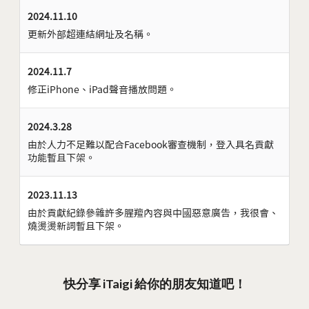
2024.11.10
更新外部超連結網址及名稱。
2024.11.7
修正iPhone、iPad聲音播放問題。
2024.3.28
由於人力不足難以配合Facebook審查機制，登入具名貢獻
功能暫且下架。
2023.11.13
由於貢獻紀錄參雜許多腥羶內容與中國惡意廣告，我很會、
燒燙燙新詞暫且下架。
快分享 iTaigi 給你的朋友知道吧！