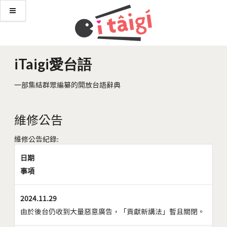
iTaigi愛台語
一部集結群眾編纂的開放台語辭典
維修公告
維修公告紀錄:
日期
事項
2024.11.29
由於後台仍收到大量惡意廣告，「貢獻新講法」暫且關閉。