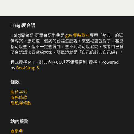
iTaigi愛台語
iTaigi愛台語-群眾台語辭典是
g0v 零時政府
專案「萌典」的延
伸專案，想知道一個詞的台語怎麼說，來這裡查就對了！甚麼
都可以查，但不一定查得到，查不到時可以發問，或者自己發
明台語講法貢獻給大家，簡單說就是「自己的辭典自己編」。
程式授權 MIT，辭典內容CC0｢不保留權利｣授權。Powered
by
BootStrap 5
.
條款
關於本站
服務條款
隱私權條款
站內服務
查辭典