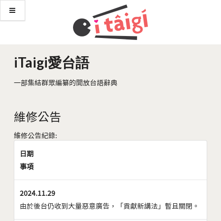
iTaigi愛台語
一部集結群眾編纂的開放台語辭典
維修公告
維修公告紀錄:
日期
事項
2024.11.29
由於後台仍收到大量惡意廣告，「貢獻新講法」暫且關閉。