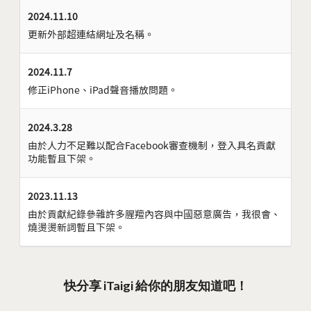
2024.11.10
更新外部超連結網址及名稱。
2024.11.7
修正iPhone、iPad聲音播放問題。
2024.3.28
由於人力不足難以配合Facebook審查機制，登入具名貢獻
功能暫且下架。
2023.11.13
由於貢獻紀錄參雜許多腥羶內容與中國惡意廣告，我很會、
燒燙燙新詞暫且下架。
快分享 iTaigi 給你的朋友知道吧！