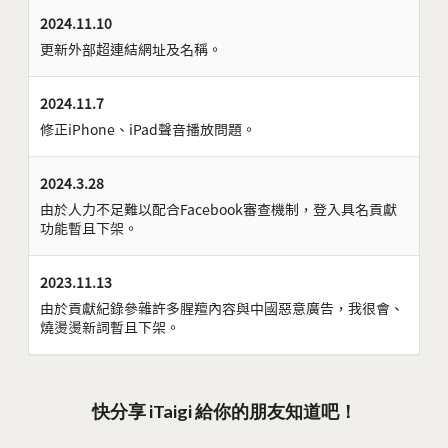
2024.11.10
更新外部超連結網址及名稱。
2024.11.7
修正iPhone、iPad聲音播放問題。
2024.3.28
由於人力不足難以配合Facebook審查機制，登入具名貢獻
功能暫且下架。
2023.11.13
由於貢獻紀錄參雜許多腥羶內容與中國惡意廣告，我很會、
燒燙燙新詞暫且下架。
快分享 iTaigi 給你的朋友知道吧！