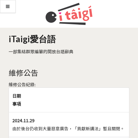
iTaigi愛台語
一部集結群眾編纂的開放台語辭典
維修公告
維修公告紀錄:
日期
事項
2024.11.29
由於後台仍收到大量惡意廣告，「貢獻新講法」暫且關閉。