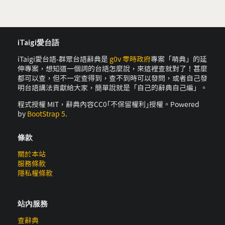
iTaigi愛台語
iTaigi愛台語-群眾台語辭典是
g0v 零時政府
專案「萌典」的延
伸專案，想知道一個詞的台語怎麼說，來這裡查就對了！甚麼
都可以查，但不一定查得到，查不到時可以發問，或者自己發
明台語講法貢獻給大家，簡單說就是「自己的辭典自己編」。
程式授權 MIT，辭典內容CC0｢不保留權利｣授權。Powered
by
BootStrap 5
.
條款
關於本站
服務條款
隱私權條款
站內服務
查辭典