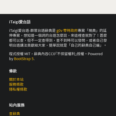
iTaigi愛台語
iTaigi愛台語-群眾台語辭典是
g0v 零時政府
專案「萌典」的延
伸專案，想知道一個詞的台語怎麼說，來這裡查就對了！甚麼
都可以查，但不一定查得到，查不到時可以發問，或者自己發
明台語講法貢獻給大家，簡單說就是「自己的辭典自己編」。
程式授權 MIT，辭典內容CC0｢不保留權利｣授權。Powered
by
BootStrap 5
.
條款
關於本站
服務條款
隱私權條款
站內服務
查辭典