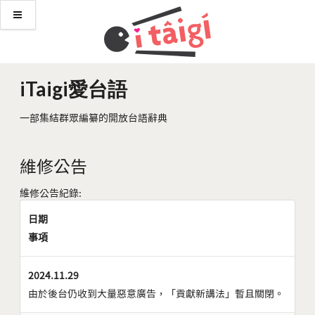
iTaigi愛台語
一部集結群眾編纂的開放台語辭典
維修公告
維修公告紀錄:
日期
事項
2024.11.29
由於後台仍收到大量惡意廣告，「貢獻新講法」暫且關閉。