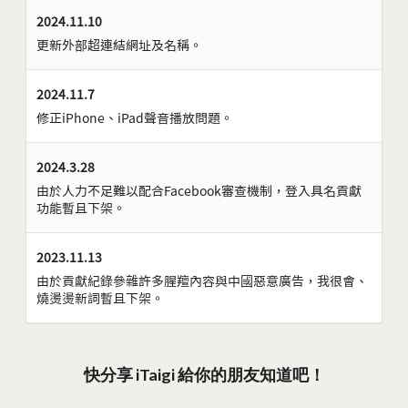
2024.11.10
更新外部超連結網址及名稱。
2024.11.7
修正iPhone、iPad聲音播放問題。
2024.3.28
由於人力不足難以配合Facebook審查機制，登入具名貢獻
功能暫且下架。
2023.11.13
由於貢獻紀錄參雜許多腥羶內容與中國惡意廣告，我很會、
燒燙燙新詞暫且下架。
快分享 iTaigi 給你的朋友知道吧！