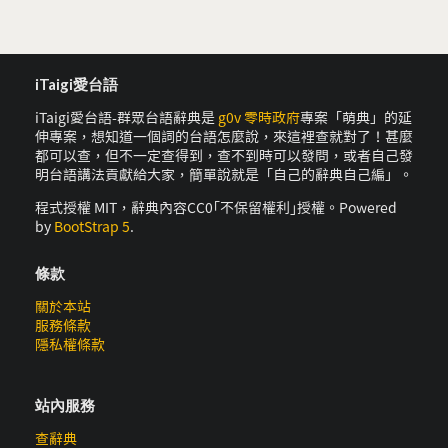
iTaigi愛台語
iTaigi愛台語-群眾台語辭典是
g0v 零時政府
專案「萌典」的延
伸專案，想知道一個詞的台語怎麼說，來這裡查就對了！甚麼
都可以查，但不一定查得到，查不到時可以發問，或者自己發
明台語講法貢獻給大家，簡單說就是「自己的辭典自己編」。
程式授權 MIT，辭典內容CC0｢不保留權利｣授權。Powered
by
BootStrap 5
.
條款
關於本站
服務條款
隱私權條款
站內服務
查辭典