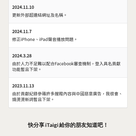
2024.11.10
更新外部超連結網址及名稱。
2024.11.7
修正iPhone、iPad聲音播放問題。
2024.3.28
由於人力不足難以配合Facebook審查機制，登入具名貢獻
功能暫且下架。
2023.11.13
由於貢獻紀錄參雜許多腥羶內容與中國惡意廣告，我很會、
燒燙燙新詞暫且下架。
快分享 iTaigi 給你的朋友知道吧！