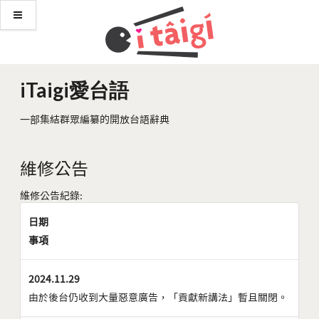
iTaigi愛台語
一部集結群眾編纂的開放台語辭典
維修公告
維修公告紀錄:
日期
事項
2024.11.29
由於後台仍收到大量惡意廣告，「貢獻新講法」暫且關閉。