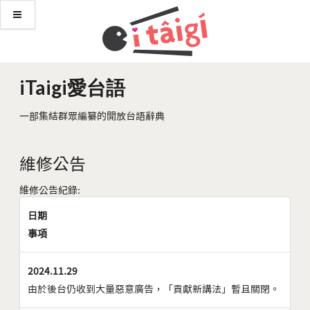
iTaigi愛台語
一部集結群眾編纂的開放台語辭典
維修公告
維修公告紀錄:
日期
事項
2024.11.29
由於後台仍收到大量惡意廣告，「貢獻新講法」暫且關閉。