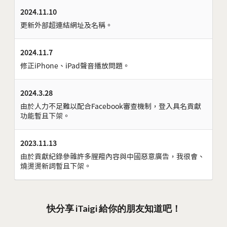
2024.11.10
更新外部超連結網址及名稱。
2024.11.7
修正iPhone、iPad聲音播放問題。
2024.3.28
由於人力不足難以配合Facebook審查機制，登入具名貢獻
功能暫且下架。
2023.11.13
由於貢獻紀錄參雜許多腥羶內容與中國惡意廣告，我很會、
燒燙燙新詞暫且下架。
快分享 iTaigi 給你的朋友知道吧！