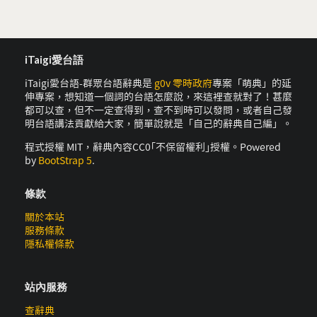
iTaigi愛台語
iTaigi愛台語-群眾台語辭典是
g0v 零時政府
專案「萌典」的延
伸專案，想知道一個詞的台語怎麼說，來這裡查就對了！甚麼
都可以查，但不一定查得到，查不到時可以發問，或者自己發
明台語講法貢獻給大家，簡單說就是「自己的辭典自己編」。
程式授權 MIT，辭典內容CC0｢不保留權利｣授權。Powered
by
BootStrap 5
.
條款
關於本站
服務條款
隱私權條款
站內服務
查辭典