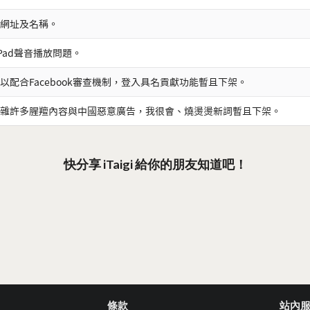
網址及名稱。
iPad聲音播放問題。
以配合Facebook審查機制，登入具名貢獻功能暫且下架。
雜許多腥羶內容與中國惡意廣告，我很會、燒燙燙新詞暫且下架。
快分享 iTaigi 給你的朋友知道吧！
條款
站內