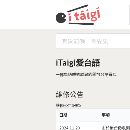
iTaigi愛台語
一部集結群眾編纂的開放台語辭典
維修公告
維修公告紀錄:
日期
事項
2024.11.29
由於後台仍收到