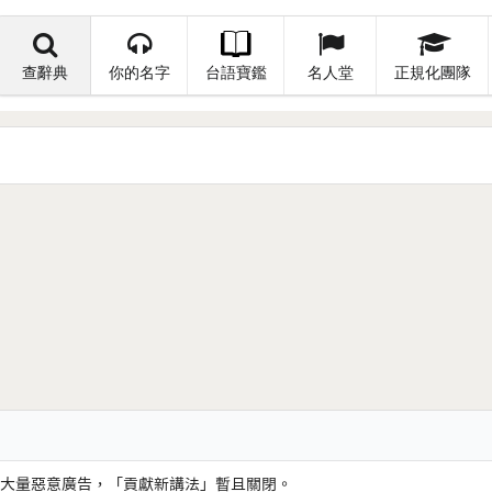
查辭典
你的名字
台語寶鑑
名人堂
正規化團隊
大量惡意廣告，「貢獻新講法」暫且關閉。