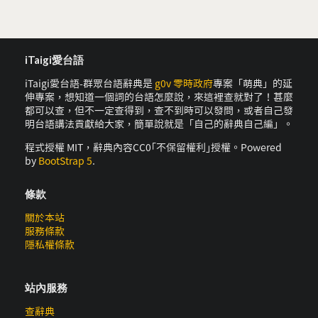
iTaigi愛台語
iTaigi愛台語-群眾台語辭典是
g0v 零時政府
專案「萌典」的延
伸專案，想知道一個詞的台語怎麼說，來這裡查就對了！甚麼
都可以查，但不一定查得到，查不到時可以發問，或者自己發
明台語講法貢獻給大家，簡單說就是「自己的辭典自己編」。
程式授權 MIT，辭典內容CC0｢不保留權利｣授權。Powered
by
BootStrap 5
.
條款
關於本站
服務條款
隱私權條款
站內服務
查辭典