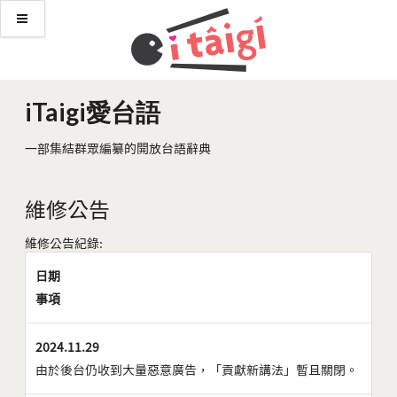
iTaigi愛台語
一部集結群眾編纂的開放台語辭典
維修公告
維修公告紀錄:
日期
事項
2024.11.29
由於後台仍收到大量惡意廣告，「貢獻新講法」暫且關閉。