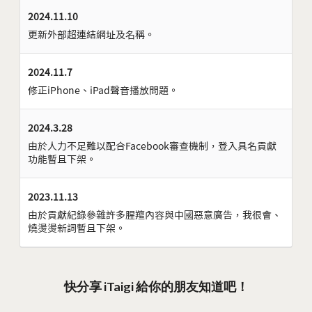
2024.11.10
更新外部超連結網址及名稱。
2024.11.7
修正iPhone、iPad聲音播放問題。
2024.3.28
由於人力不足難以配合Facebook審查機制，登入具名貢獻
功能暫且下架。
2023.11.13
由於貢獻紀錄參雜許多腥羶內容與中國惡意廣告，我很會、
燒燙燙新詞暫且下架。
快分享 iTaigi 給你的朋友知道吧！