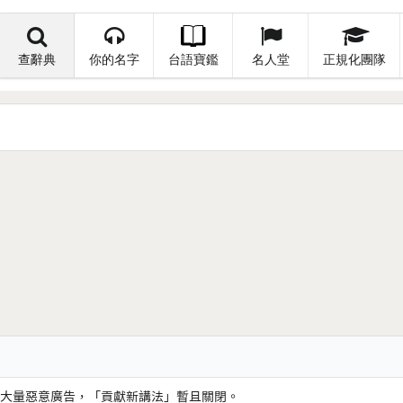
查辭典
你的名字
台語寶鑑
名人堂
正規化團隊
大量惡意廣告，「貢獻新講法」暫且關閉。