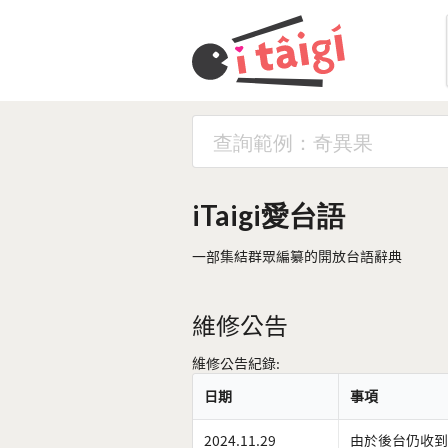
iTaigi愛台語
一部集結群眾編纂的開放台語辭典
維修公告
維修公告紀錄:
日期
事項
2024.11.29
由於後台仍收到