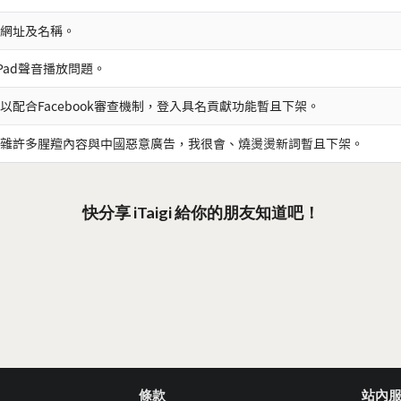
網址及名稱。
iPad聲音播放問題。
以配合Facebook審查機制，登入具名貢獻功能暫且下架。
雜許多腥羶內容與中國惡意廣告，我很會、燒燙燙新詞暫且下架。
快分享 iTaigi 給你的朋友知道吧！
條款
站內