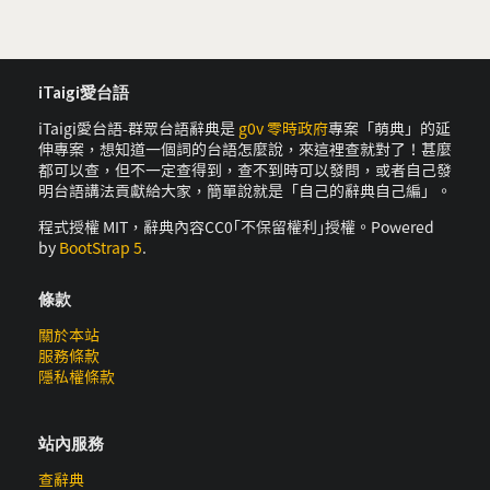
iTaigi愛台語
iTaigi愛台語-群眾台語辭典是
g0v 零時政府
專案「萌典」的延
伸專案，想知道一個詞的台語怎麼說，來這裡查就對了！甚麼
都可以查，但不一定查得到，查不到時可以發問，或者自己發
明台語講法貢獻給大家，簡單說就是「自己的辭典自己編」。
程式授權 MIT，辭典內容CC0｢不保留權利｣授權。Powered
by
BootStrap 5
.
條款
關於本站
服務條款
隱私權條款
站內服務
查辭典