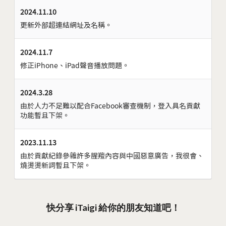
2024.11.10
更新外部超連結網址及名稱。
2024.11.7
修正iPhone、iPad聲音播放問題。
2024.3.28
由於人力不足難以配合Facebook審查機制，登入具名貢獻
功能暫且下架。
2023.11.13
由於貢獻紀錄參雜許多腥羶內容與中國惡意廣告，我很會、
燒燙燙新詞暫且下架。
快分享 iTaigi 給你的朋友知道吧！