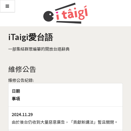
iTaigi愛台語
一部集結群眾編纂的開放台語辭典
維修公告
維修公告紀錄:
日期
事項
2024.11.29
由於後台仍收到大量惡意廣告，「貢獻新講法」暫且關閉。