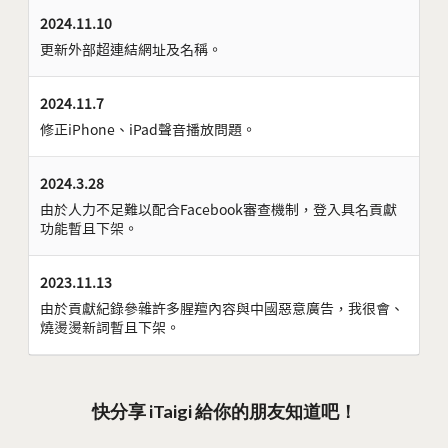
2024.11.10
更新外部超連結網址及名稱。
2024.11.7
修正iPhone、iPad聲音播放問題。
2024.3.28
由於人力不足難以配合Facebook審查機制，登入具名貢獻
功能暫且下架。
2023.11.13
由於貢獻紀錄參雜許多腥羶內容與中國惡意廣告，我很會、
燒燙燙新詞暫且下架。
快分享 iTaigi 給你的朋友知道吧！