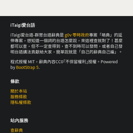
iTaigi愛台語
iTaigi愛台語-群眾台語辭典是
g0v 零時政府
專案「萌典」的延
伸專案，想知道一個詞的台語怎麼說，來這裡查就對了！甚麼
都可以查，但不一定查得到，查不到時可以發問，或者自己發
明台語講法貢獻給大家，簡單說就是「自己的辭典自己編」。
程式授權 MIT，辭典內容CC0｢不保留權利｣授權。Powered
by
BootStrap 5
.
條款
關於本站
服務條款
隱私權條款
站內服務
查辭典