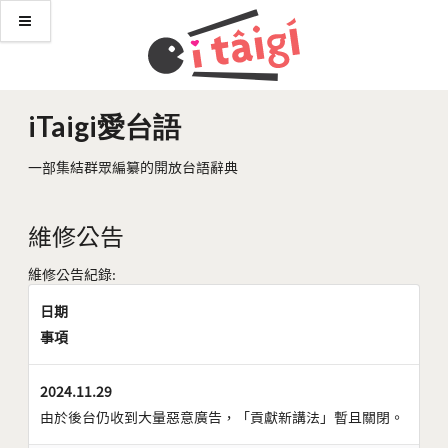
iTaigi愛台語
一部集結群眾編纂的開放台語辭典
維修公告
維修公告紀錄:
日期
事項
2024.11.29
由於後台仍收到大量惡意廣告，「貢獻新講法」暫且關閉。