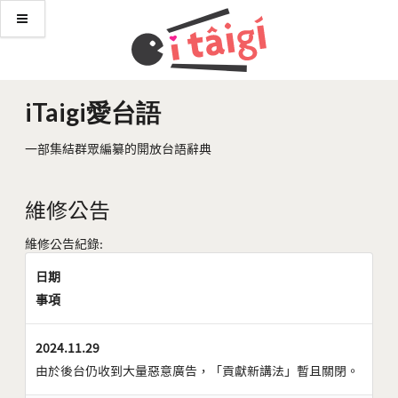
iTaigi愛台語
一部集結群眾編纂的開放台語辭典
維修公告
維修公告紀錄:
日期
事項
2024.11.29
由於後台仍收到大量惡意廣告，「貢獻新講法」暫且關閉。