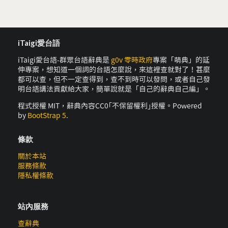
iTaigi愛台語
iTaigi愛台語-群眾台語辭典是
g0v 零時政府
專案「萌典」的延
伸專案，想知道一個詞的台語怎麼說，來這裡查就對了！甚麼
都可以查，但不一定查得到，查不到時可以發問，或者自己發
明台語講法貢獻給大家，簡單說就是「自己的辭典自己編」。
程式授權 MIT，辭典內容CC0｢不保留權利｣授權。Powered
by
BootStrap 5
.
條款
關於本站
服務條款
隱私權條款
站內服務
查辭典