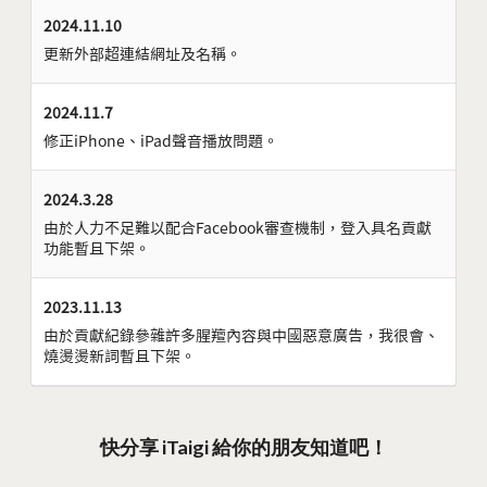
2024.11.10
更新外部超連結網址及名稱。
2024.11.7
修正iPhone、iPad聲音播放問題。
2024.3.28
由於人力不足難以配合Facebook審查機制，登入具名貢獻
功能暫且下架。
2023.11.13
由於貢獻紀錄參雜許多腥羶內容與中國惡意廣告，我很會、
燒燙燙新詞暫且下架。
快分享 iTaigi 給你的朋友知道吧！