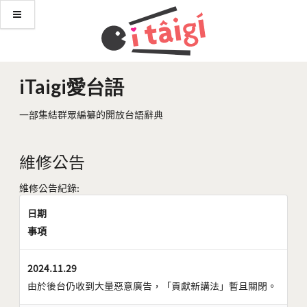
iTaigi愛台語
一部集結群眾編纂的開放台語辭典
維修公告
維修公告紀錄:
日期
事項
2024.11.29
由於後台仍收到大量惡意廣告，「貢獻新講法」暫且關閉。