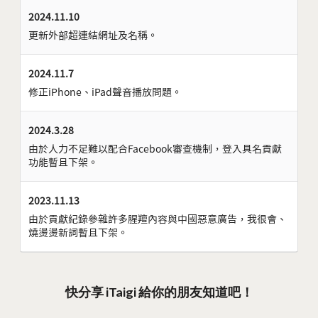
2024.11.10
更新外部超連結網址及名稱。
2024.11.7
修正iPhone、iPad聲音播放問題。
2024.3.28
由於人力不足難以配合Facebook審查機制，登入具名貢獻
功能暫且下架。
2023.11.13
由於貢獻紀錄參雜許多腥羶內容與中國惡意廣告，我很會、
燒燙燙新詞暫且下架。
快分享 iTaigi 給你的朋友知道吧！