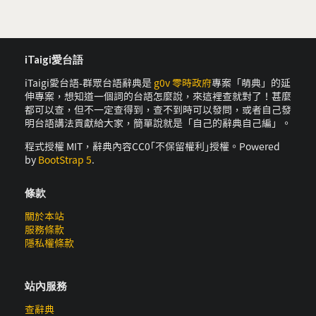
iTaigi愛台語
iTaigi愛台語-群眾台語辭典是
g0v 零時政府
專案「萌典」的延
伸專案，想知道一個詞的台語怎麼說，來這裡查就對了！甚麼
都可以查，但不一定查得到，查不到時可以發問，或者自己發
明台語講法貢獻給大家，簡單說就是「自己的辭典自己編」。
程式授權 MIT，辭典內容CC0｢不保留權利｣授權。Powered
by
BootStrap 5
.
條款
關於本站
服務條款
隱私權條款
站內服務
查辭典