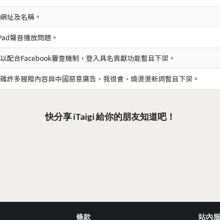
網址及名稱。
iPad聲音播放問題。
以配合Facebook審查機制，登入具名貢獻功能暫且下架。
雜許多腥羶內容與中國惡意廣告，我很會、燒燙燙新詞暫且下架。
快分享 iTaigi 給你的朋友知道吧！
條款
站內