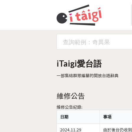
iTaigi愛台語
一部集結群眾編纂的開放台語辭典
維修公告
維修公告紀錄:
日期
事項
2024.11.29
由於後台仍收到