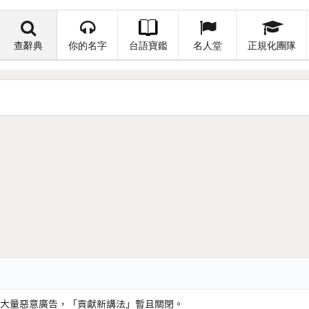
查辭典
你的名字
台語寶鑑
名人堂
正規化團隊
大量惡意廣告，「貢獻新講法」暫且關閉。