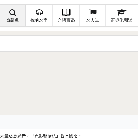
查辭典
你的名字
台語寶鑑
名人堂
正規化團隊
大量惡意廣告，「貢獻新講法」暫且關閉。