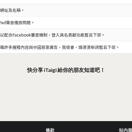
網址及名稱。
iPad聲音播放問題。
以配合Facebook審查機制，登入具名貢獻功能暫且下架。
雜許多腥羶內容與中國惡意廣告，我很會、燒燙燙新詞暫且下架。
快分享 iTaigi 給你的朋友知道吧！
條款
站內