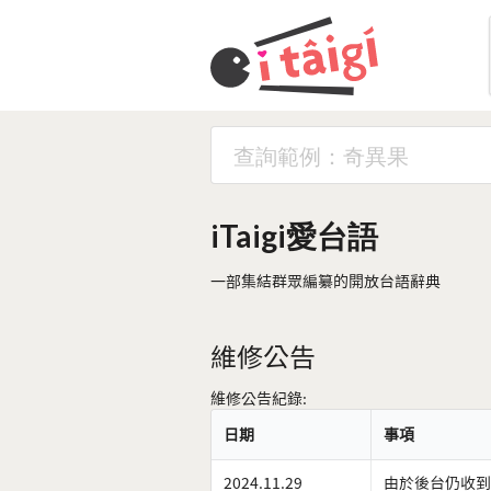
iTaigi愛台語
一部集結群眾編纂的開放台語辭典
維修公告
維修公告紀錄:
日期
事項
2024.11.29
由於後台仍收到